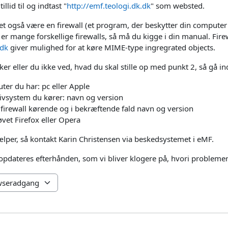
llid til og indtast "
http://emf.teologi.dk.dk
" som websted.
t også være en firewall (et program, der beskytter din compute
r mange forskellige firewalls, så må du kigge i din manual. Firewa
.dk
giver mulighed for at køre MIME-type ingregrated objects.
irker eller du ikke ved, hvad du skal stille op med punkt 2, så gå
ter du har: pc eller Apple
tivsystem du kører: navn og version
firewall kørende og i bekræftende fald navn og version
vet Firefox eller Opera
jælper, så kontakt Karin Christensen via beskedsystemet i eMF.
pdateres efterhånden, som vi bliver klogere på, hvori problemer