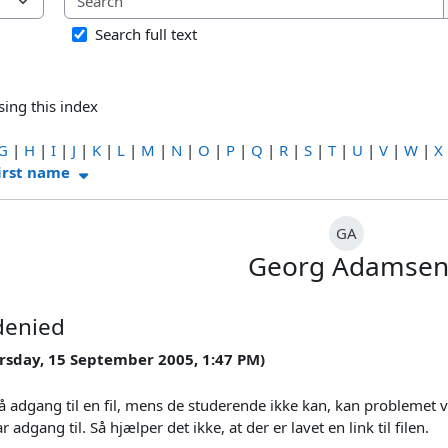
using this index
Search full text
ing this index
G
|
H
|
I
|
J
|
K
|
L
|
M
|
N
|
O
|
P
|
Q
|
R
|
S
|
T
|
U
|
V
|
W
|
X
t name ascending
irst name
GA
Georg Adamse
 denied
ursday, 15 September 2005, 1:47 PM)
å adgang til en fil, mens de studerende ikke kan, kan problemet v
adgang til. Så hjælper det ikke, at der er lavet en link til filen.