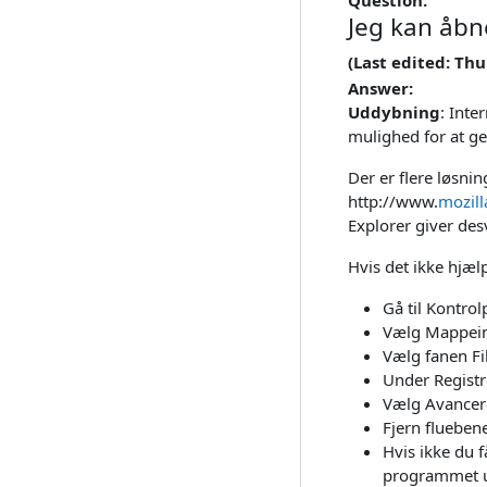
Jeg kan åbn
(Last edited: Th
Answer:
Uddybning
: Inte
mulighed for at ge
Der er flere løsni
http://www.
mozill
Explorer giver de
Hvis det ikke hjælp
Gå til Kontrol
Vælg Mappeind
Vælg fanen Fi
Under Registre
Vælg Avancer
Fjern fluebe
Hvis ikke du 
programmet u