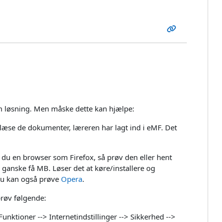
nem løsning. Men måske dette kan hjælpe:
t læse de dokumenter, læreren har lagt ind i eMF. Det
du en browser som Firefox, så prøv den eller hent
på ganske få MB. Løser det at køre/installere og
 Du kan også prøve
Opera
.
 prøv følgende:
Funktioner --> Internetindstillinger --> Sikkerhed -->