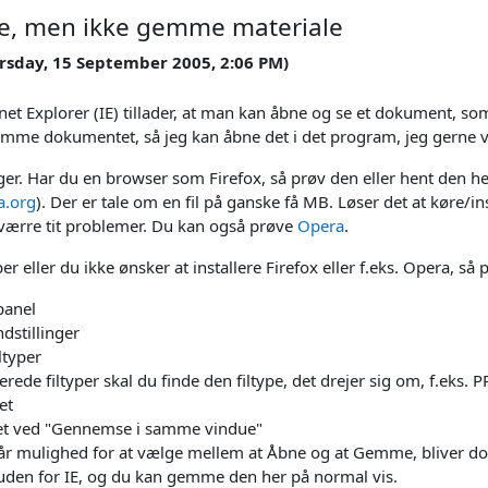
e, men ikke gemme materiale
ursday, 15 September 2005, 2:06 PM)
rnet Explorer (IE) tillader, at man kan åbne og se et dokument, som
mme dokumentet, så jeg kan åbne det i det program, jeg gerne v
nger. Har du en browser som Firefox, så prøv den eller hent den h
a.org
). Der er tale om en fil på ganske få MB. Løser det at køre/in
sværre tit problemer. Du kan også prøve
Opera
.
er eller du ikke ønsker at installere Firefox eller f.eks. Opera, 
panel
stillinger
ltyper
rede filtyper skal du finde den filtype, det drejer sig om, f.eks
et
net ved "Gennemse i samme vindue"
får mulighed for at vælge mellem at Åbne og at Gemme, bliver doku
den for IE, og du kan gemme den her på normal vis.