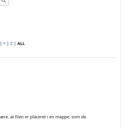
Search
|
Y
|
Z
|
ALL
n
ære, at filen er placeret i en mappe, som de