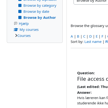
Browse the glossary 
Browse by category
Browse by date
Browse by Author
Hjælp
Browse the glossary us
My courses
Courses
A
|
B
|
C
|
D
|
E
|
F
|
Currently sorted Firs
Sort by:
Last name
|
F
Question:
File access
(Last edited: Th
Answer:
Hvis læreren kan f
studerende ikke har 