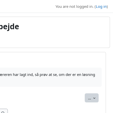
You are not logged in. (
Log in
)
bejde
reren har lagt ind, så prøv at se, om der er en løsning
Export entri
...
Search