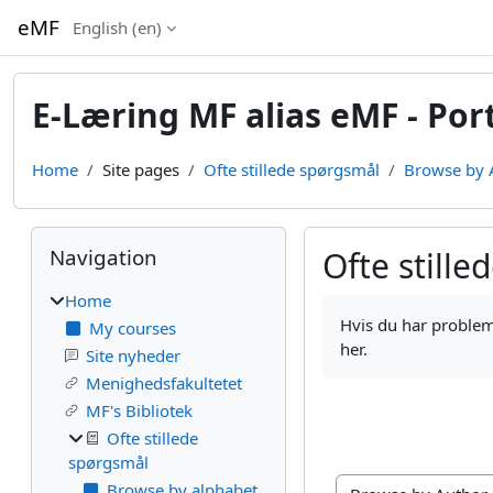
Skip to main content
eMF
English ‎(en)‎
E-Læring MF alias eMF - Por
Home
Site pages
Ofte stillede spørgsmål
Browse by 
Blocks
Skip Navigation
Navigation
Ofte still
Home
Completion require
Hvis du har probleme
My courses
her.
Site nyheder
Menighedsfakultetet
MF's Bibliotek
Ofte stillede
spørgsmål
Browse by alphabet