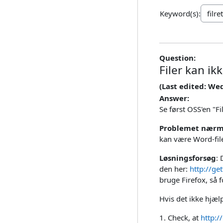
Keyword(s):
Question:
Filer kan ik
(Last edited: We
Answer:
Se først OSS'en "F
Problemet nærm
kan være Word-filer
Løsningsforsøg
: 
den her:
http://ge
bruge Firefox, så 
Hvis det ikke hjælp
1. Check, at
http:/