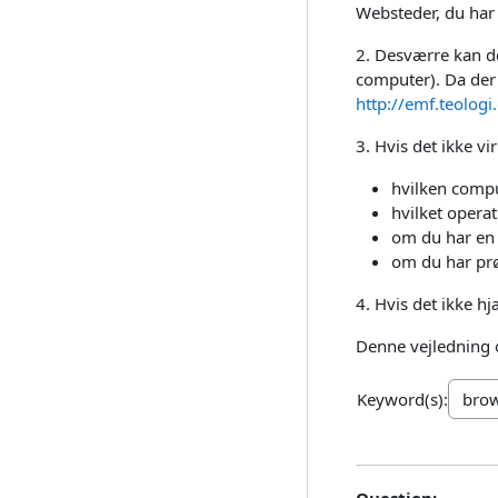
Websteder, du har ti
2. Desværre kan de
computer). Da der e
http://emf.teologi
3. Hvis det ikke v
hvilken compu
hvilket opera
om du har en 
om du har prø
4. Hvis det ikke h
Denne vejledning o
Keyword(s):
Question: