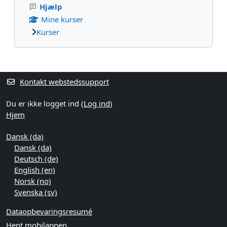
Hjælp
Mine kurser
Kurser
Supplerende blokke
Kontakt webstedssupport
Du er ikke logget ind (
Log ind
)
Hjem
Dansk ‎(da)‎
Dansk ‎(da)‎
Deutsch ‎(de)‎
English ‎(en)‎
Norsk ‎(no)‎
Svenska ‎(sv)‎
Dataopbevaringsresumé
Hent mobilappen