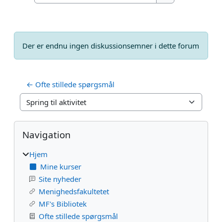
Søg i fora
Der er endnu ingen diskussionsemner i dette forum
← Ofte stillede spørgsmål
Spring til aktivitet
Blokke
Skip Navigation
Navigation
Hjem
Mine kurser
Site nyheder
Menighedsfakultetet
MF's Bibliotek
Ofte stillede spørgsmål