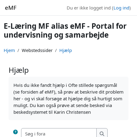
Gå til hovedindhold
eMF
Du er ikke logget ind (
Log ind
)
E-Læring MF alias eMF - Portal for
undervisning og samarbejde
Hjem
Webstedssider
Hjælp
Hjælp
Krav for gennemførelse
Hvis du ikke fandt hjælp i Ofte stillede spørgsmål
(se forsiden af eMF), så prøv at beskrive dit problem
her - og vi skal forsøge at hjælpe dig så hurtigt som
muligt. Du kan også prøve at sende besked via
beskedsystemet til Karin Christensen
Søg i fora