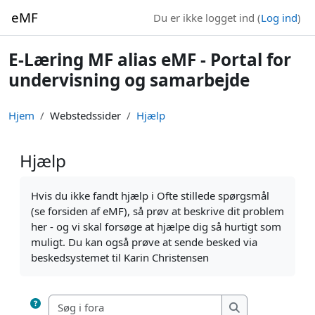
Gå til hovedindhold
eMF
Du er ikke logget ind (
Log ind
)
E-Læring MF alias eMF - Portal for
undervisning og samarbejde
Hjem
Webstedssider
Hjælp
Hjælp
Krav for gennemførelse
Hvis du ikke fandt hjælp i Ofte stillede spørgsmål
(se forsiden af eMF), så prøv at beskrive dit problem
her - og vi skal forsøge at hjælpe dig så hurtigt som
muligt. Du kan også prøve at sende besked via
beskedsystemet til Karin Christensen
Søg i fora