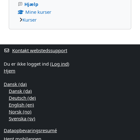
Hjælp
Mine kurser
Kurser
Supplerende blokke
Kontakt webstedssupport
Du er ikke logget ind (
Log ind
)
Hjem
Dansk ‎(da)‎
Dansk ‎(da)‎
Deutsch ‎(de)‎
English ‎(en)‎
Norsk ‎(no)‎
Svenska ‎(sv)‎
Dataopbevaringsresumé
Hent mobilappen