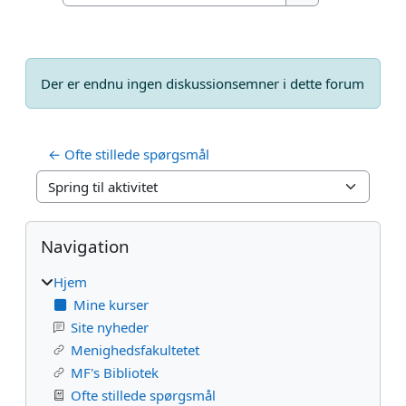
Søg i fora
Der er endnu ingen diskussionsemner i dette forum
← Ofte stillede spørgsmål
Spring til aktivitet
Blokke
Skip Navigation
Navigation
Hjem
Mine kurser
Site nyheder
Menighedsfakultetet
MF's Bibliotek
Ofte stillede spørgsmål