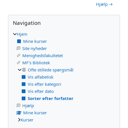
Hjælp →
Blokke
Skip Navigation
Navigation
Hjem
Mine kurser
Site nyheder
Menighedsfakultetet
MF's Bibliotek
Ofte stillede spørgsmål
Vis alfabetisk
Vis efter kategori
Vis efter dato
Sorter efter forfatter
Hjælp
Mine kurser
Kurser