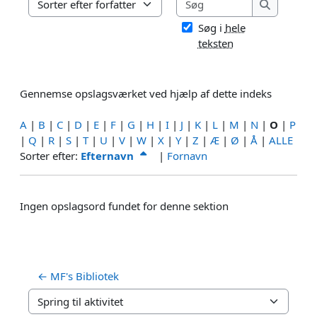
Gennemse opslagsværket ved hjælp af dette indeks
Søg
Søg i
hele
teksten
Gennemse opslagsværket ved hjælp af dette indeks
A
|
B
|
C
|
D
|
E
|
F
|
G
|
H
|
I
|
J
|
K
|
L
|
M
|
N
|
O
|
P
|
Q
|
R
|
S
|
T
|
U
|
V
|
W
|
X
|
Y
|
Z
|
Æ
|
Ø
|
Å
|
ALLE
Aktuel sortering Efternavn faldende
Sorter efter:
Efternavn
|
Fornavn
Ingen opslagsord fundet for denne sektion
← MF's Bibliotek
Spring til aktivitet