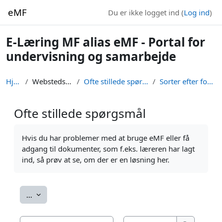
Gå til hovedindhold
eMF
Du er ikke logget ind (
Log ind
)
E-Læring MF alias eMF - Portal for
undervisning og samarbejde
Hjem
Webstedssider
Ofte stillede spørgsmål
Sorter efter forfatter
Ofte stillede spørgsmål
Krav for gennemførelse
Hvis du har problemer med at bruge eMF eller få
adgang til dokumenter, som f.eks. læreren har lagt
ind, så prøv at se, om der er en løsning her.
Eksporter opslag
...
Søg